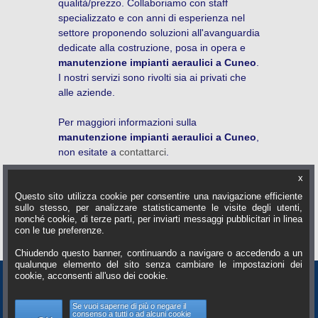
qualità/prezzo. Collaboriamo con staff
specializzato e con anni di esperienza nel
settore proponendo soluzioni all'avanguardia
dedicate alla costruzione, posa in opera e
manutenzione impianti aeraulici a Cuneo
.
I nostri servizi sono rivolti sia ai privati che
alle aziende.
Per maggiori informazioni sulla
manutenzione impianti aeraulici a Cuneo
,
non esitate a
contattarci
.
x
Vedi anche:
Questo sito utilizza cookie per consentire una navigazione efficiente
Homepage
|
Carpenteria Metallica Leggera
sullo stesso, per analizzare statisticamente le visite degli utenti,
Cuneo
|
Impianti Aspirazione Aria Cuneo
nonché cookie, di terze parti, per inviarti messaggi pubblicitari in linea
|
Manutenzione Impianti Aria Cuneo
con le tue preferenze.
Chiudendo questo banner, continuando a navigare o accedendo a un
qualunque elemento del sito senza cambiare le impostazioni dei
EMME ERRE I SRL
cookie, acconsenti all'uso dei cookie.
Via Colle di Nava n. 24/H
12060 - Magliano Alpi (CN), Italy
Se vuoi saperne di più o negare il
Tel: 0174/627206
consenso a tutti o ad alcuni cookie